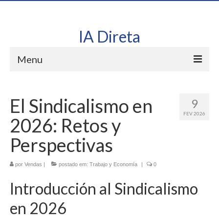
IA Direta
Menu
Início
El Sindicalismo en
9
Conheça Nossa Ferramenta de IA: Utilize em Seu
FEV 2026
Site
2026: Retos y
Perspectivas
por
Vendas
|
postado em:
Trabajo y Economía
|
0
Introducción al Sindicalismo
en 2026